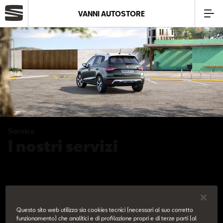
VANNI AUTOSTORE
Azienda
Modelli
Offerte
Service
Service
I nostri servizi
Business
Ci prendiamo cura delle tue esigenze e ti offriamo un
SEAT Usato Certificato
servizio curato nei minimi dettagli.
Questo sito web utilizza sia cookies tecnici (necessari al suo corretto
funzionamento) che analitici e di profilazione propri e di terze parti (al