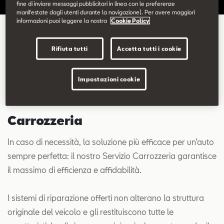
fine di inviare messaggi pubblicitari in linea con le preferenze
Contatti
manifestate dagli utenti durante la navigazione). Per avere maggiori
informazioni puoi leggere la nostra
Cookie Policy
Configuratore
Carrozzeria
Rifiuta tutti
Accetta tutti i cookie
Impostazioni cookie
Carrozzeria
In caso di necessità, la soluzione più efficace per un’auto
sempre perfetta: il nostro Servizio Carrozzeria garantisce
il massimo di efficienza e affidabilità.
I sistemi di riparazione offerti non alterano la struttura
originale del veicolo e gli restituiscono tutte le