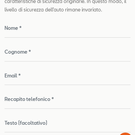
caratteristiche di sicurezza originarie. In questo modo, il
livello di sicurezza dell’auto rimane invariato.
Nome *
Cognome *
Email *
Recapito telefonico *
Testo (facoltativo)
Test
Chiama
Informaz
WhatsA