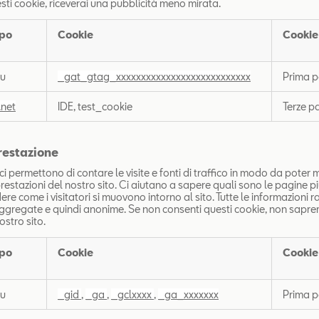
ti cookie, riceverai una pubblicità meno mirata.
po
Cookie
Cookie
eu
_gat_gtag_xxxxxxxxxxxxxxxxxxxxxxxxxxx
Prima p
.net
IDE, test_cookie
Terze pa
restazione
ci permettono di contare le visite e fonti di traffico in modo da poter 
prestazioni del nostro sito. Ci aiutano a sapere quali sono le pagine 
re come i visitatori si muovono intorno al sito. Tutte le informazioni r
ggregate e quindi anonime. Se non consenti questi cookie, non sap
nostro sito.
po
Cookie
Cookie
eu
_gid
,
_ga
,
_gclxxxx
,
_ga_xxxxxxx
Prima p