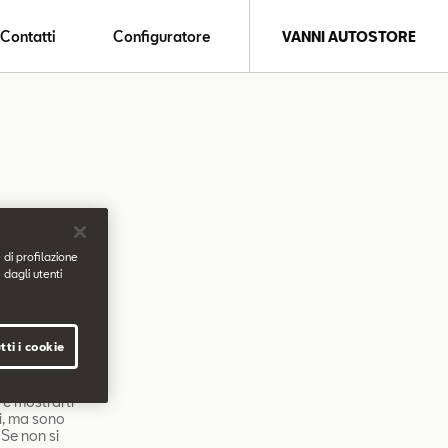
Contatti
Configuratore
VANNI AUTOSTORE
 un utente,
uali la lingua
 di profilazione
ie di prima
 dagli utenti
o da quello del
icolare,
tti i cookie
icitari.
 e mostrarti
li, ma sono
 Se non si