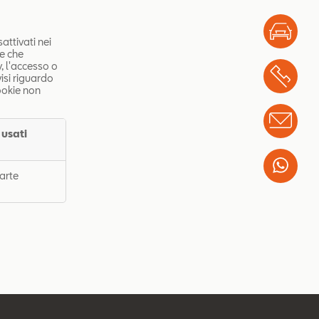
Test
tivati ​​nei
te che
y, l'accesso o
Chi
isi riguardo
ookie non
Info
 usati
Wha
arte