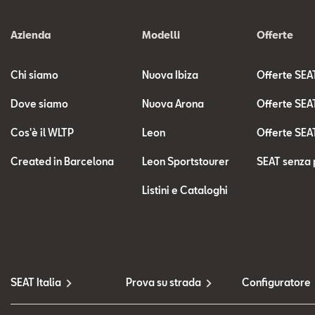
Azienda
Modelli
Offerte
Chi siamo
Nuova Ibiza
Offerte SEA
Dove siamo
Nuova Arona
Offerte SEA
Cos'è il WLTP
Leon
Offerte SEA
Created in Barcelona
Leon Sportstourer
SEAT senza 
Listini e Cataloghi
SEAT Italia
Prova su strada
Configuratore