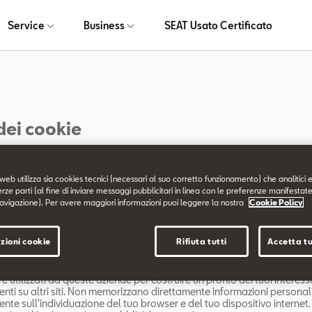
Service
Business
SEAT Usato Certificato
dei cookie
 piccola porzione di dati (file di testo) che un sito Web, se visitato da
ser di memorizzare sul dispositivo per ricordare le sue informazioni, q
web utilizza sia cookies tecnici (necessari al suo corretto funzionamento) che analitici e
dati di accesso. Questi cookie sono da noi impostati e denominati cook
erze parti (al fine di inviare messaggi pubblicitari in linea con le preferenze manifestate
iamo inoltre cookie di terza parte - ovvero i cookie di un dominio divers
avigazione). Per avere maggiori informazioni puoi leggere la nostra
Cookie Policy
 sta visitando - per i nostri tentativi pubblicitari e di marketing. In part
ookie e altre tecnologie di tracciamento per i seguenti scopi:
zioni cookie
Rifiuta tutti
Accetta tu
pubblicità mirata
possono essere impostati tramite il nostro sito dai nostri partner pubbl
 utilizzati da queste aziende per costruire un profilo dei tuoi interessi
enti su altri siti. Non memorizzano direttamente informazioni persona
nte sull'individuazione del tuo browser e del tuo dispositivo internet.