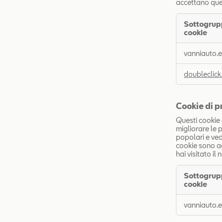
accettano ques
Sottogrup
cookie
Cookie
vanniauto.
per
pubblicità
doubleclick
mirata
Cookie di p
Questi cookie 
migliorare le 
popolari e vede
cookie sono a
hai visitato il 
Sottogrup
cookie
Cookie
vanniauto.
di
prestazione