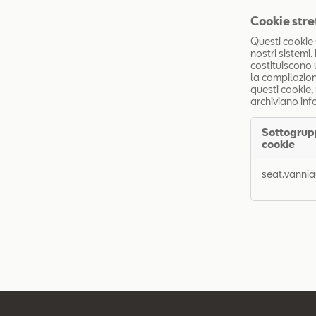
Cookie str
Questi cookie 
nostri sistemi.
costituiscono 
la compilazion
questi cookie,
archiviano inf
Sottogrup
cookie
Cookie
seat.vannia
strettament
necessari