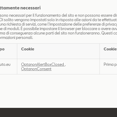
ettamente necessari
sono necessari per il funzionamento del sito e non possono essere disat
 Di solito vengono impostati solo in risposta alle azioni da te effettua
una richiesta di servizi, come l'impostazione delle preferenze di privac
e di moduli. È possibile impostare il browser per bloccare o avere avv
 ma di conseguenza alcune parti del sito non funzioneranno. Questi c
ormazioni personali.
po
Cookie
Cookie
uto.eu
OptanonAlertBoxClosed
,
Prima p
e
OptanonConsent