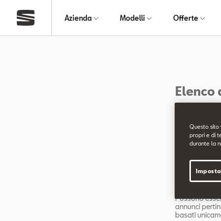
Azienda
Modelli
Offerte
Elenco 
Un cookie è una
chiede al brow
Questo sito 
preferita o i 
propri e di t
parte. Utilizz
durante la n
sito Web che si
utilizziamo i c
Imposta
Cookie per 
Questi cookie 
Possono essere
annunci pertin
basati unicame