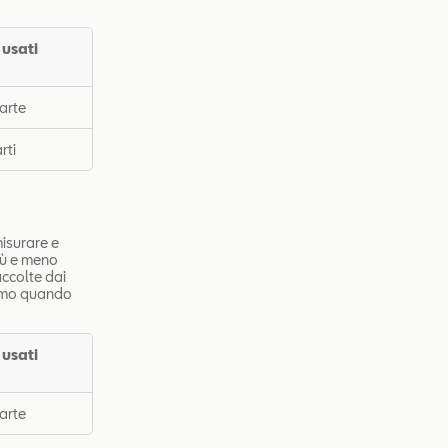
 usati
arte
rti
misurare e
più e meno
accolte dai
remo quando
 usati
arte