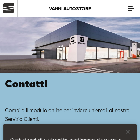
VANNI AUTOSTORE
Azienda
Modelli
Offerte
Contatti
Service
Business
Compila il modulo online per inviare un'email al nostro
Servizio Clienti.
SEAT Usato Certificato
Questo sito web utilizza sia cookies tecnici (necessari al suo corretto