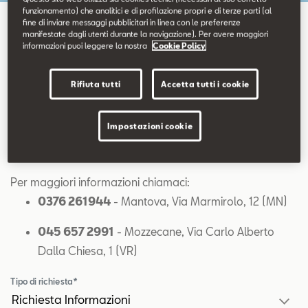
Contatti
funzionamento) che analitici e di profilazione propri e di terze parti (al
fine di inviare messaggi pubblicitari in linea con le preferenze
manifestate dagli utenti durante la navigazione). Per avere maggiori
Richiesta Informazioni
informazioni puoi leggere la nostra
Cookie Policy
Configuratore
Rifiuta tutti
Accetta tutti i cookie
Impostazioni cookie
Richiesta Informazioni
Per maggiori informazioni chiamaci:
0376 261944
- Mantova, Via Marmirolo, 12 (MN)
045 657 2991
- Mozzecane, Via Carlo Alberto
Dalla Chiesa, 1 (VR)
Tipo di richiesta*