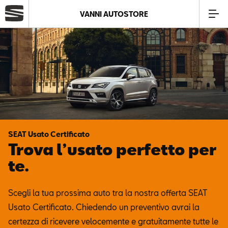
VANNI AUTOSTORE
Azienda
Modelli
Offerte
SEAT Usato Certificato
Service
Trova l’usato perfetto per
te.
Business
Scegli la tua prossima auto tra la nostra offerta SEAT
SEAT Usato Certificato
Usato Certificato. Chiedendo un preventivo avrai la
certezza di ricevere velocemente e gratuitamente tutte le