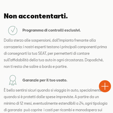
Non accontentarti.
Programma di controlli esclusivi.
Dallo sterzo alle sospensioni, dall’impianto frenante alla
carrozzeria: i nostri esperti testano i principali componenti prima
di consegnarti la tua SEAT, per permetterti di contare
sull’affidabilità della tua auto in ogni circostanza. Dopodiché,
non ti resta che salire a bordo e partire.
Test
Chiama
Informaz
WhatsA
Garanzie per il tuo usato.
Drive
È bello sentirsi sicuri quando si viaggia in auto, specialmente
quando si è protetti dalle spese impreviste. A partire da un
minimo di 12 mesi, eventualmente estendibili a 24, ogni tipologia
di garanzia
può coprire
i costi per ricambi e manodopera sui