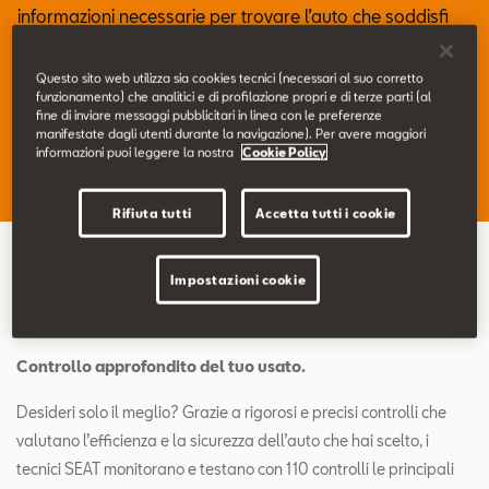
Contatti
informazioni necessarie per trovare l’auto che soddisfi
tutte le tue esigenze, certificata da controlli di qualità e
dalla migliore assistenza ufficiale.
Configuratore
Questo sito web utilizza sia cookies tecnici (necessari al suo corretto
funzionamento) che analitici e di profilazione propri e di terze parti (al
fine di inviare messaggi pubblicitari in linea con le preferenze
manifestate dagli utenti durante la navigazione). Per avere maggiori
informazioni puoi leggere la nostra
Cookie Policy
Ricerca veicoli usati
Rifiuta tutti
Accetta tutti i cookie
Impostazioni cookie
Costruita per durare.
Controllo approfondito del tuo usato.
Desideri solo il meglio? Grazie a rigorosi e precisi controlli che
valutano l’efficienza e la sicurezza dell’auto che hai scelto, i
tecnici SEAT monitorano e testano con 110 controlli le principali