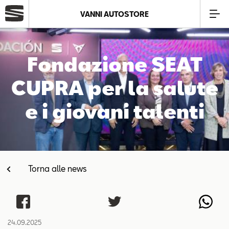
VANNI AUTOSTORE
Azienda
Fondazione SEAT
Modelli
CUPRA per la salute
e i giovani talenti
Offerte
Service
Torna alle news
Business
SEAT Usato Certificato
24.09.2025