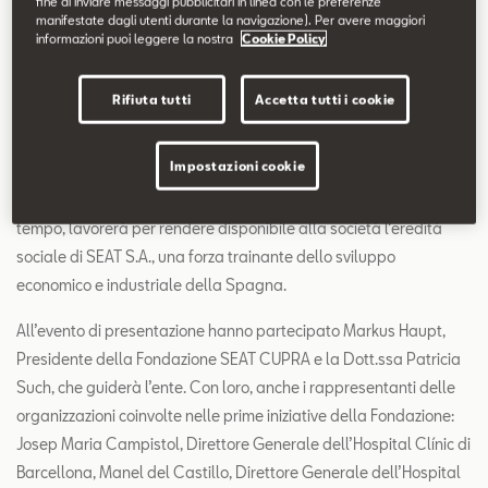
Verona, 24.09.2025
- Creare nuove opportunità per costruire
fine di inviare messaggi pubblicitari in linea con le preferenze
manifestate dagli utenti durante la navigazione). Per avere maggiori
una società più equa e impegnata. Con questo obiettivo nasce
informazioni puoi leggere la nostra
Cookie Policy
la Fondazione SEAT CUPRA, che apre un nuovo capitolo nella
storia di SEAT S.A. e consolida il suo impegno a favore del
Rifiuta tutti
Accetta tutti i cookie
benessere delle persone e del progresso delle comunità.
Lanciata ieri presso CASA SEAT, sede sociale dell’ente, la
Impostazioni cookie
Fondazione SEAT CUPRA inizialmente focalizzerà la sua attività
su due aree principali: sanità e nuove generazioni. Allo stesso
tempo, lavorerà per rendere disponibile alla società l’eredità
sociale di SEAT S.A., una forza trainante dello sviluppo
economico e industriale della Spagna.
All’evento di presentazione hanno partecipato Markus Haupt,
Presidente della Fondazione SEAT CUPRA e la Dott.ssa Patricia
Such, che guiderà l’ente. Con loro, anche i rappresentanti delle
organizzazioni coinvolte nelle prime iniziative della Fondazione:
Josep Maria Campistol, Direttore Generale dell’Hospital Clínic di
Barcellona, Manel del Castillo, Direttore Generale dell’Hospital