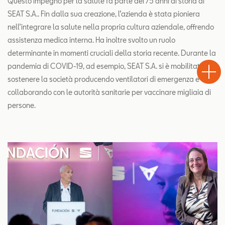
Questo impegno per la salute fa parte dei 75 anni di storia di
SEAT S.A.. Fin dalla sua creazione, l’azienda è stata pioniera
nell’integrare la salute nella propria cultura aziendale, offrendo
assistenza medica interna. Ha inoltre svolto un ruolo
Test
determinante in momenti cruciali della storia recente. Durante la
Chiama
Informaz
WhatsA
pandemia di COVID-19, ad esempio, SEAT S.A. si è mobilitata per
Drive
sostenere la società producendo ventilatori di emergenza e
collaborando con le autorità sanitarie per vaccinare migliaia di
persone.