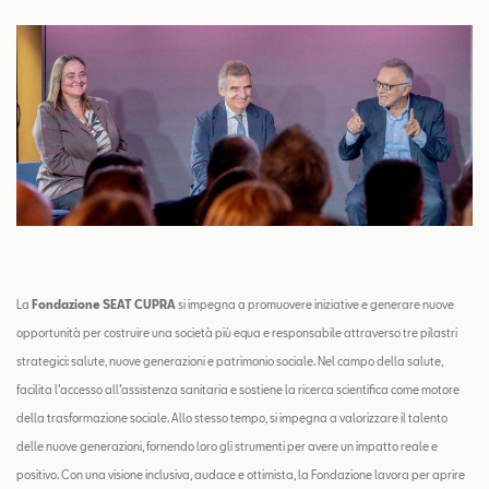
La
Fondazione SEAT CUPRA
si impegna a promuovere iniziative e generare nuove
opportunità per costruire una società più equa e responsabile attraverso tre pilastri
strategici: salute, nuove generazioni e patrimonio sociale. Nel campo della salute,
facilita l’accesso all’assistenza sanitaria e sostiene la ricerca scientifica come motore
della trasformazione sociale. Allo stesso tempo, si impegna a valorizzare il talento
delle nuove generazioni, fornendo loro gli strumenti per avere un impatto reale e
positivo. Con una visione inclusiva, audace e ottimista, la Fondazione lavora per aprire